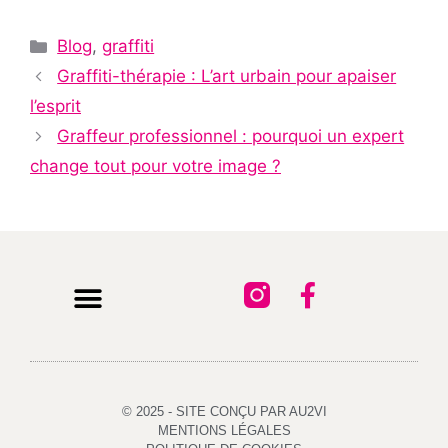
Blog
,
graffiti
Graffiti-thérapie : L’art urbain pour apaiser
l’esprit
Graffeur professionnel : pourquoi un expert
change tout pour votre image ?
Qui sommes-nous ?
© 2025 - SITE CONÇU PAR AU2VI
MENTIONS LÉGALES